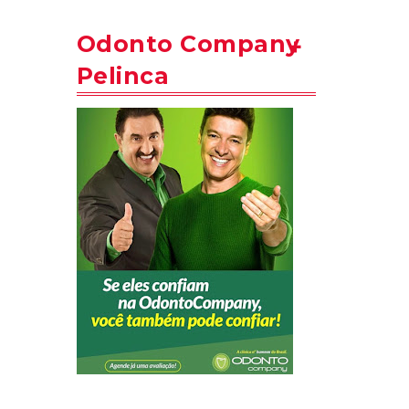
Odonto Company
Pelinca