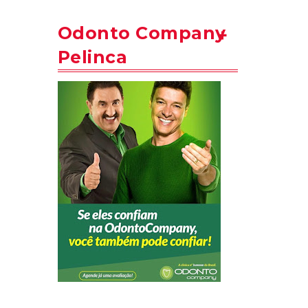
Odonto Company
Pelinca