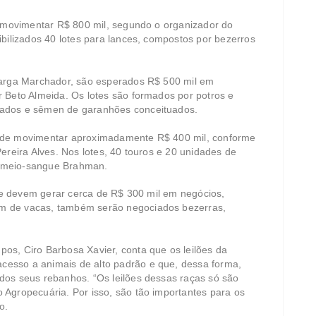
é movimentar R$ 800 mil, segundo o organizador do
bilizados 40 lotes para lances, compostos por bezerros
larga Marchador, são esperados R$ 500 mil em
 Beto Almeida. Os lotes são formados por potros e
mados e sêmen de garanhões conceituados.
 de movimentar aproximadamente R$ 400 mil, conforme
ereira Alves. Nos lotes, 40 touros e 20 unidades de
 meio-sangue Brahman.
ite devem gerar cerca de R$ 300 mil em negócios,
m de vacas, também serão negociados bezerras,
os, Ciro Barbosa Xavier, conta que os leilões da
esso a animais de alto padrão e que, dessa forma,
dos seus rebanhos. “Os leilões dessas raças só são
Agropecuária. Por isso, são tão importantes para os
o.