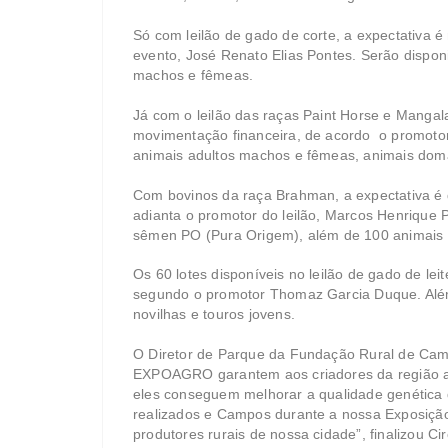
Só com leilão de gado de corte, a expectativa 
evento, José Renato Elias Pontes. Serão disponi
machos e fêmeas.
Já com o leilão das raças Paint Horse e Manga
movimentação financeira, de acordo o promotor
animais adultos machos e fêmeas, animais do
Com bovinos da raça Brahman, a expectativa é
adianta o promotor do leilão, Marcos Henrique P
sêmen PO (Pura Origem), além de 100 animais
Os 60 lotes disponíveis no leilão de gado de le
segundo o promotor Thomaz Garcia Duque. Alé
novilhas e touros jovens.
O Diretor de Parque da Fundação Rural de Camp
EXPOAGRO garantem aos criadores da região ac
eles conseguem melhorar a qualidade genética 
realizados e Campos durante a nossa Exposição 
produtores rurais de nossa cidade”, finalizou Cir