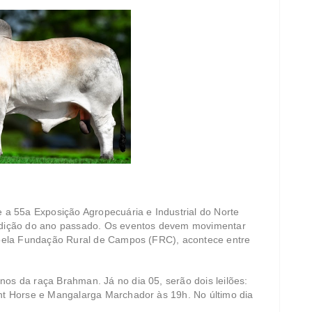
e a 55a Exposição Agropecuária e Industrial do Norte
dição do ano passado. Os eventos devem movimentar
a pela Fundação Rural de Campos (FRC), acontece entre
nos da raça Brahman. Já no dia 05, serão dois leilões:
int Horse e Mangalarga Marchador às 19h. No último dia
.