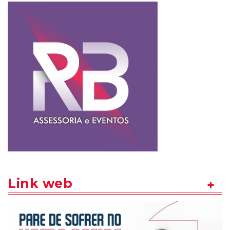
Link web