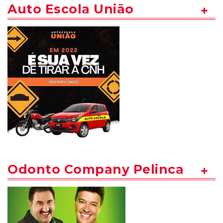
Auto Escola União
Odonto Company Pelinca