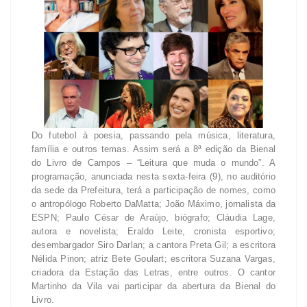
Do futebol à poesia, passando pela música, literatura,
família e outros temas. Assim será a 8ª edição da Bienal
do Livro de Campos – “Leitura que muda o mundo”. A
programação, anunciada nesta sexta-feira (9), no auditório
da sede da Prefeitura, terá a participação de nomes, como
o antropólogo Roberto DaMatta; João Máximo, jornalista da
ESPN; Paulo César de Araújo, biógrafo; Cláudia Lage,
autora e novelista; Eraldo Leite, cronista esportivo;
desembargador Siro Darlan; a cantora Preta Gil; a escritora
Nélida Pinon; atriz Bete Goulart; escritora Suzana Vargas,
criadora da Estação das Letras, entre outros. O cantor
Martinho da Vila vai participar da abertura da Bienal do
Livro.