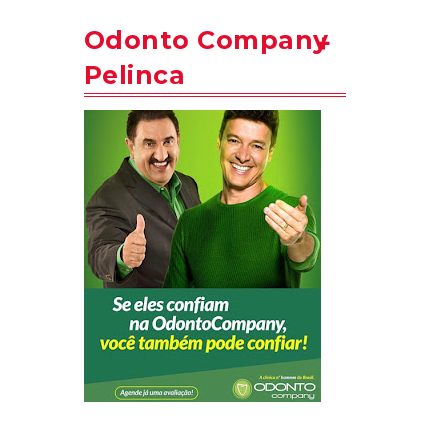
Odonto Company
Pelinca