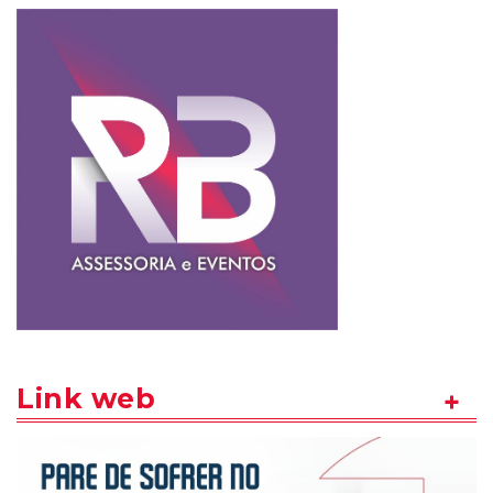
Link web