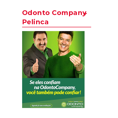
Odonto Company
Pelinca