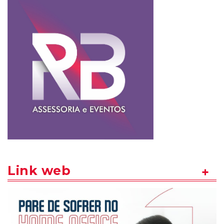
Link web