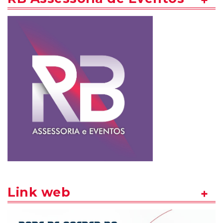
Link web