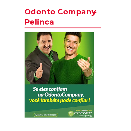
Odonto Company
Pelinca