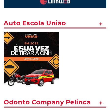
Auto Escola União
Odonto Company Pelinca