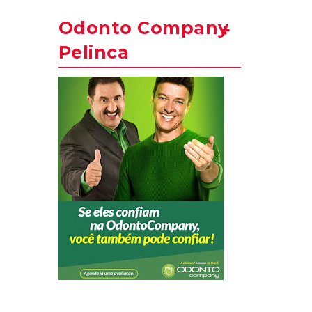
Odonto Company
Pelinca