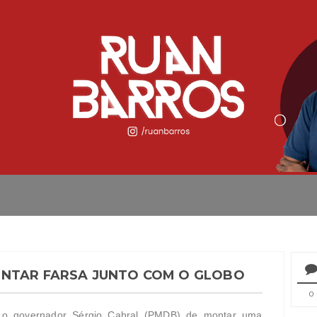
ONTAR FARSA JUNTO COM O GLOBO
0
 o governador Sérgio Cabral (PMDB) de montar uma