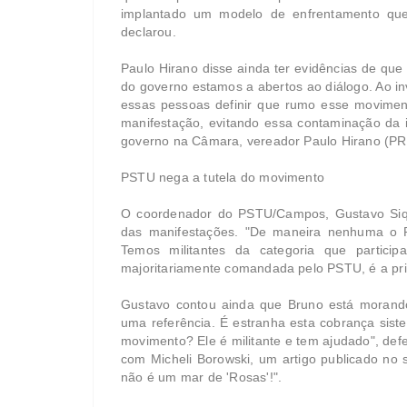
implantado um modelo de enfrentamento qu
declarou.
Paulo Hirano disse ainda ter evidências de que 
do governo estamos a abertos ao diálogo. Ao i
essas pessoas definir que rumo esse moviment
manifestação, evitando essa contaminação da in
governo na Câmara, vereador Paulo Hirano (PR
PSTU nega a tutela do movimento
O coordenador do PSTU/Campos, Gustavo Sique
das manifestações. "De maneira nenhuma o P
Temos militantes da categoria que particip
majoritariamente comandada pelo PSTU, é a pri
Gustavo contou ainda que Bruno está morand
uma referência. É estranha esta cobrança sist
movimento? Ele é militante e tem ajudado", def
com Micheli Borowski, um artigo publicado no 
não é um mar de 'Rosas'!".