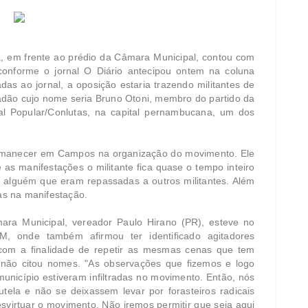
ra, em frente ao prédio da Câmara Municipal, contou com
conforme o jornal O Diário antecipou ontem na coluna
as ao jornal, a oposição estaria trazendo militantes de
dadão cujo nome seria Bruno Otoni, membro do partido da
cal Popular/Conlutas, na capital pernambucana, um dos
ermanecer em Campos na organização do movimento. Ele
as manifestações o militante fica quase o tempo inteiro
 alguém que eram repassadas a outros militantes. Além
as na manifestação.
mara Municipal, vereador Paulo Hirano (PR), esteve no
M, onde também afirmou ter identificado agitadores
 com a finalidade de repetir as mesmas cenas que tem
 não citou nomes. "As observações que fizemos e logo
unicípio estiveram infiltradas no movimento. Então, nós
ela e não se deixassem levar por forasteiros radicais
svirtuar o movimento. Não iremos permitir que seja aqui