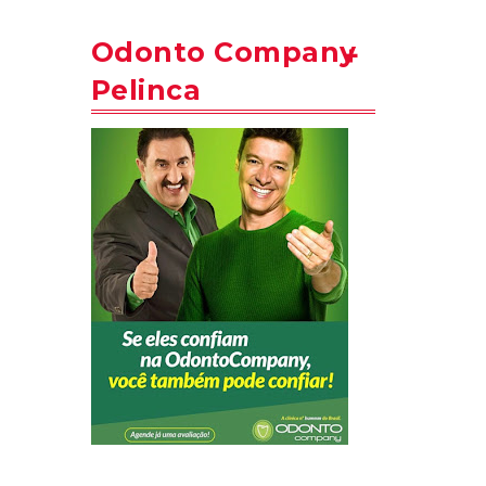
Odonto Company
Pelinca