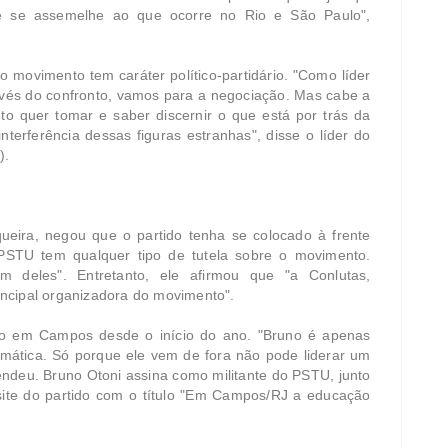
e se assemelhe ao que ocorre no Rio e São Paulo",
o movimento tem caráter político-partidário. "Como líder
nvés do confronto, vamos para a negociação. Mas cabe a
o quer tomar e saber discernir o que está por trás da
terferência dessas figuras estranhas", disse o líder do
).
ira, negou que o partido tenha se colocado à frente
STU tem qualquer tipo de tutela sobre o movimento.
am deles". Entretanto, ele afirmou que "a Conlutas,
ncipal organizadora do movimento".
o em Campos desde o início do ano. "Bruno é apenas
emática. Só porque ele vem de fora não pode liderar um
endeu. Bruno Otoni assina como militante do PSTU, junto
site do partido com o título "Em Campos/RJ a educação