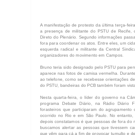
A manifestação de protesto da última terça-fei
a presença de militante do PSTU de Recife, 
Direto do Plenário. Segundo informações passad
fora para coordenar os atos. Entre eles, um ci
esquerda radical e militante da Central Sindi
organizadores do movimento em Campos.
Bruno teria sido designado pelo PSTU para p
aparece nas fotos de camisa vermelha. Durante 
ao telefone, como se recebesse orientações de
do PSTU, bandeiras do PCB também foram vist
Nesta quarta-feira, o líder do governo na Câ
programa Debate Diário, na Rádio Diário F
forasteiros que participaram do agrupamento
ocorrido no Rio e em São Paulo. No entanto,
depois constatamos é que pessoas de fora do m
buscamos alertar as pessoas que tivessem caut
que vêm para cá a fim de provocar tumulto e de