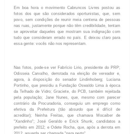
Em boa hora o movimento Cabruncos Livres postou as
fotos dos que são considerados oportunistas, que, sem
povo, sem condições de reunir meia centena de pessoas
nas ruas, justamente porque não têm credibilidade, tentam
se aproveitar daqueles que mostram sua indignação com
tudo que consideram errado no país. E deixou claro para
essa gente: vocês não nos representam.
Nas fotos, pode-se ver Fabrício Lirio, presidente do PRP;
Odisseia Carvalho, derrotada na eleição de vereador e,
agora, à disposição do senador Lindinhoberg; Luciana
Portinho, que presidiu a Fundação Oswaldo Lima à época
da Telhado de Vidro; Graciete, do PCB, também rejeitada
pela população; Jane Nunes, que, mesmo com parecer
contrário da Procuradoria, conseguiu um emprego como
efetiva da Prefeitura (tão absurdo que é difícil de
acreditar); Neinha Freitas, que chamava Mocaiber de
"Xandinho"; José Geraldo e Erick Shunk, candidatos a
prefeito em 2012; e Odete Rocha, que, após a derrota em
2012, aguarda ser chamada "para perto".