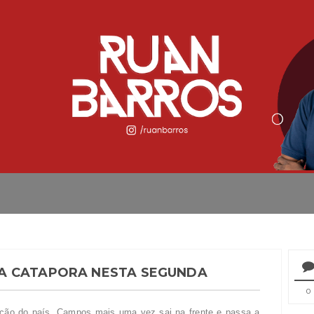
A CATAPORA NESTA SEGUNDA
0
ção do país, Campos mais uma vez sai na frente e passa a