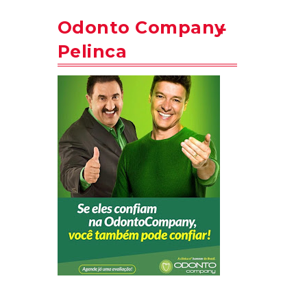
Odonto Company
Pelinca