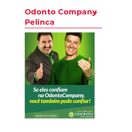
Odonto Company
Pelinca