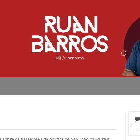
0
s sobre os bastidores da política de São João da Barra e