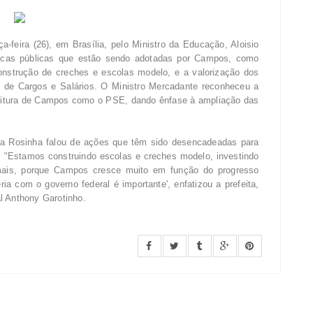
ça-feira (26), em Brasília, pelo Ministro da Educação, Aloisio
ticas públicas que estão sendo adotadas por Campos, como
nstrução de creches e escolas modelo, e a valorização dos
o de Cargos e Salários. O Ministro Mercadante reconheceu a
feitura de Campos como o PSE, dando ênfase à ampliação das
ta Rosinha falou de ações que têm sido desencadeadas para
. "Estamos construindo escolas e creches modelo, investindo
 mais, porque Campos cresce muito em função do progresso
ia com o governo federal é importante', enfatizou a prefeita,
l Anthony Garotinho.