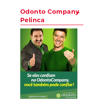
Odonto Company
Pelinca