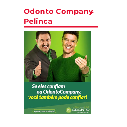
Odonto Company
Pelinca