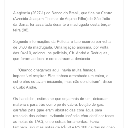
A agência (2627-1) do Banco do Brasil, que fica no Centro
(Avenida Joaquim Thomaz de Aquino Filho) de São João
da Barra, foi assaltada durante a madrugada desta terça-
feira (08).
Segundo informações da Polícia, o fato ocorreu por volta
de 3h30 da madrugada. Uma ligação anônima, por volta
das 04h10, acionou os policiais, Cb. André e Rodrigues,
que foram ao local e constataram a denúncia.
“Quando chegamos aqui, havia muita fumaça,
impossível respirar. Eles tinham arrombado um caixa, o
outro eles estavam iniciando, mas não concluíram”, disse
o Cabo André.
Os bandidos, estima-se que seja mais de um, deixaram
materiais para trás como pé de cabra, botijão de gás,
garrafas pets (que eram abastecidas com água para
rescaldo dos caixas, evitando incêndio e/ou danificar todas
as notas do TAC), entre outras ferramentas. Havia,
também, algumas notas de R$ 50 e R$ 100 caídas no chão