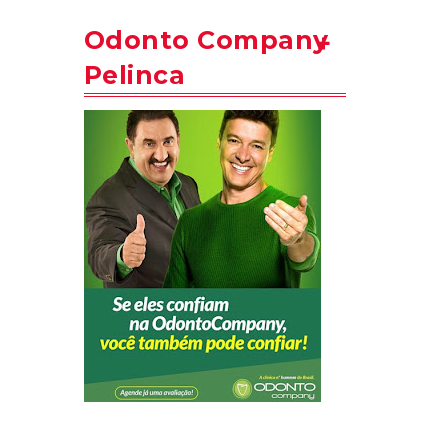
Odonto Company
Pelinca