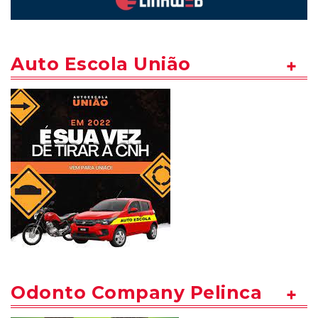
Auto Escola União
Odonto Company Pelinca