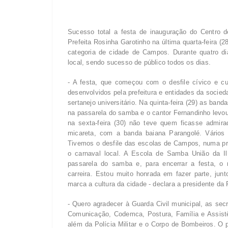
Sucesso total a festa de inauguração do Centro d
Prefeita Rosinha Garotinho na última quarta-feira (
categoria de cidade de Campos. Durante quatro d
local, sendo sucesso de público todos os dias.
- A festa, que começou com o desfile cívico e cul
desenvolvidos pela prefeitura e entidades da socied
sertanejo universitário. Na quinta-feira (29) as ban
na passarela do samba e o cantor Fernandinho levou
na sexta-feira (30) não teve quem ficasse admi
micareta, com a banda baiana Parangolé. Vários 
Tivemos o desfile das escolas de Campos, numa pré
o carnaval local. A Escola de Samba União da I
passarela do samba e, para encerrar a festa, o 
carreira. Estou muito honrada em fazer parte, jun
marca a cultura da cidade - declara a presidente da 
- Quero agradecer à Guarda Civil municipal, as sec
Comunicação, Codemca, Postura, Família e Assistê
além da Polícia Militar e o Corpo de Bombeiros. O 