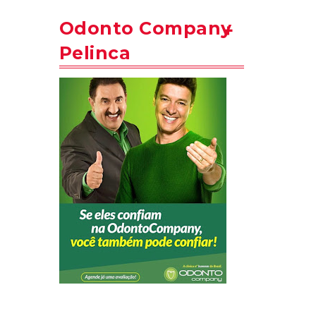
Odonto Company
Pelinca