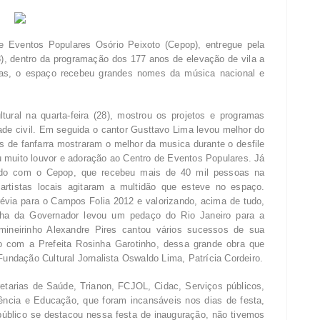
e Eventos Populares Osório Peixoto (Cepop), entregue pela
28), dentro da programação dos 177 anos de elevação de vila a
ias, o espaço recebeu grandes nomes da música nacional e
tural na quarta-feira (28), mostrou os projetos e programas
ade civil. Em seguida o cantor Gusttavo Lima levou melhor do
das de fanfarra mostraram o melhor da musica durante o desfile
 muito louvor e adoração ao Centro de Eventos Populares. Já
rado com o Cepop, que recebeu mais de 40 mil pessoas na
artistas locais agitaram a multidão que esteve no espaço.
via para o Campos Folia 2012 e valorizando, acima de tudo,
lha da Governador levou um pedaço do Rio Janeiro para a
mineirinho Alexandre Pires cantou vários sucessos de sua
to com a Prefeita Rosinha Garotinho, dessa grande obra que
Fundação Cultural Jornalista Oswaldo Lima, Patrícia Cordeiro.
retarias de Saúde, Trianon, FCJOL, Cidac, Serviços públicos,
ncia e Educação, que foram incansáveis nos dias de festa,
público se destacou nessa festa de inauguração, não tivemos