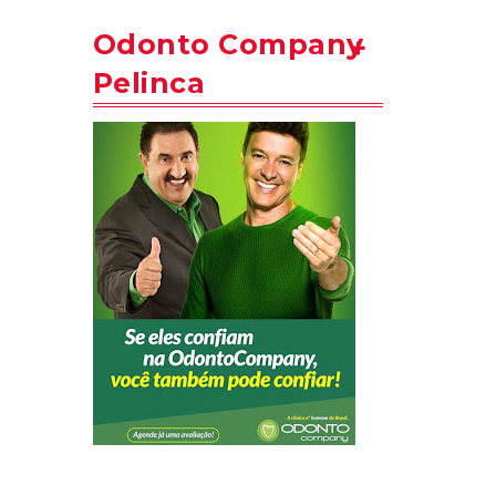
Odonto Company
Pelinca