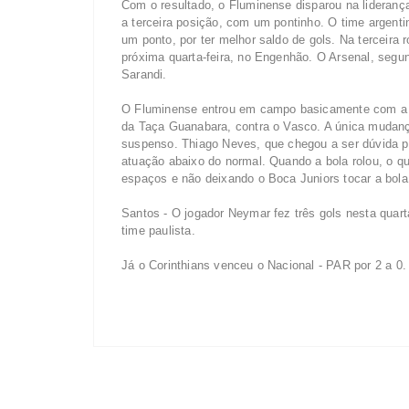
Com o resultado, o Fluminense disparou na lideranç
a terceira posição, com um pontinho. O time argent
um ponto, por ter melhor saldo de gols. Na terceira 
próxima quarta-feira, no Engenhão. O Arsenal, segu
Sarandi.
O Fluminense entrou em campo basicamente com a f
da Taça Guanabara, contra o Vasco. A única mudanç
suspenso. Thiago Neves, que chegou a ser dúvida por
atuação abaixo do normal. Quando a bola rolou, o qu
espaços e não deixando o Boca Juniors tocar a bola
Santos - O jogador Neymar fez três gols nesta quarta
time paulista.
Já o Corinthians venceu o Nacional - PAR por 2 a 0.