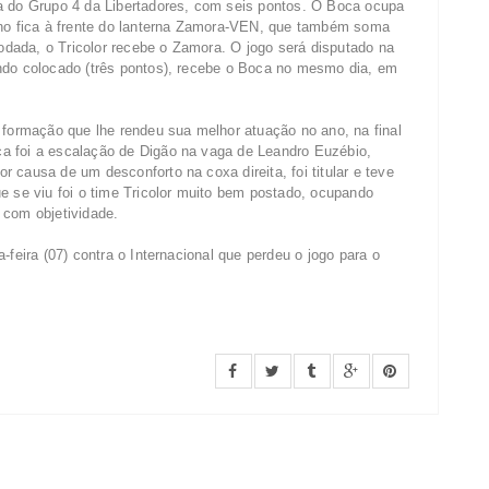
a do Grupo 4 da Libertadores, com seis pontos. O Boca ocupa
ino fica à frente do lanterna Zamora-VEN, que também soma
rodada, o Tricolor recebe o Zamora. O jogo será disputado na
ndo colocado (três pontos), recebe o Boca no mesmo dia, em
ormação que lhe rendeu sua melhor atuação no ano, na final
a foi a escalação de Digão na vaga de Leandro Euzébio,
 causa de um desconforto na coxa direita, foi titular e teve
e se viu foi o time Tricolor muito bem postado, ocupando
 com objetividade.
-feira (07) contra o Internacional que perdeu o jogo para o