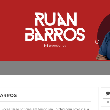
BARROS
0
vocês terão notícias em tempo real, o blog com novo visual.