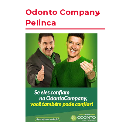
Odonto Company
Pelinca