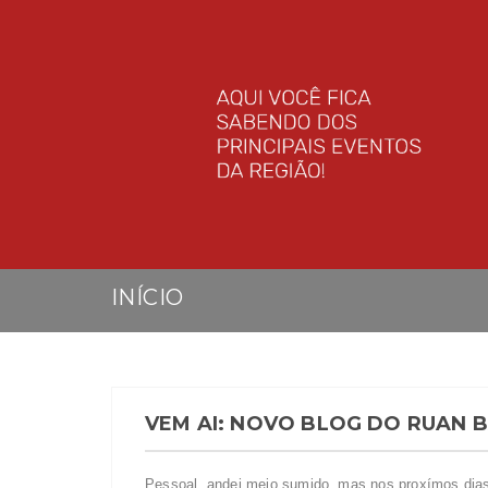
INÍCIO
VEM AI: NOVO BLOG DO RUAN 
Pessoal, andei meio sumido, mas nos proxímos dias 