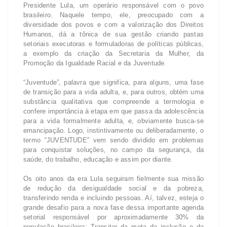
Presidente Lula, um operário responsável com o povo
brasileiro. Naquele tempo, ele, preocupado com a
diversidade dos povos e com a valorização dos Direitos
Humanos, dá a tônica de sua gestão criando pastas
setoriais executoras e formuladoras de políticas públicas,
a exemplo da criação da Secretaria da Mulher, da
Promoção da Igualdade Racial e da Juventude.
“Juventude”, palavra que significa, para alguns, uma fase
de transição para a vida adulta, e, para outros, obtém uma
substância qualitativa que compreende a termologia e
confere importância à etapa em que passa da adolescência
para a vida formalmente adulta, e, obviamente busca-se
emancipação. Logo, instintivamente ou deliberadamente, o
termo “JUVENTUDE” vem sendo dividido em problemas
para conquistar soluções, no campo da segurança, da
saúde, do trabalho, educação e assim por diante.
Os oito anos da era Lula seguiram fielmente sua missão
de redução da desigualdade social e da pobreza,
transferindo renda e incluindo pessoas. Aí, talvez, esteja o
grande desafio para a nova fase dessa importante agenda
setorial responsável por aproximadamente 30% da
população brasileira: Transitar da meta da inclusão e da