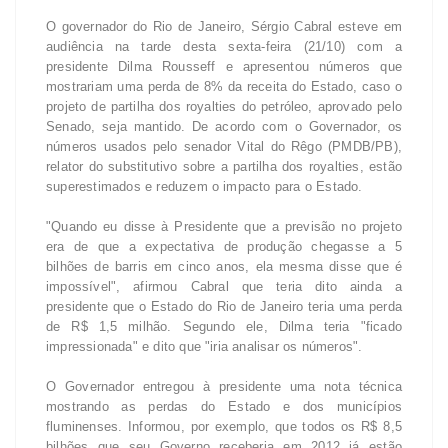
O governador do Rio de Janeiro, Sérgio Cabral esteve em
audiência na tarde desta sexta-feira (21/10) com a
presidente Dilma Rousseff e apresentou números que
mostrariam uma perda de 8% da receita do Estado, caso o
projeto de partilha dos royalties do petróleo, aprovado pelo
Senado, seja mantido. De acordo com o Governador, os
números usados pelo senador Vital do Rêgo (PMDB/PB),
relator do substitutivo sobre a partilha dos royalties, estão
superestimados e reduzem o impacto para o Estado.
"Quando eu disse à Presidente que a previsão no projeto
era de que a expectativa de produção chegasse a 5
bilhões de barris em cinco anos, ela mesma disse que é
impossível", afirmou Cabral que teria dito ainda a
presidente que o Estado do Rio de Janeiro teria uma perda
de R$ 1,5 milhão. Segundo ele, Dilma teria "ficado
impressionada" e dito que "iria analisar os números".
O Governador entregou à presidente uma nota técnica
mostrando as perdas do Estado e dos municípios
fluminenses. Informou, por exemplo, que todos os R$ 8,5
bilhões que seu Governo receberia em 2012 já estão