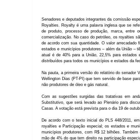
Senadores e deputados integrantes da comissão espec
Royalties. Royalty é uma palavra inglesa que se ref
de produto, processo de produção, marca, entre o
comercialização. No caso do petróleo, os royalties 
de acordo com sua quantidade. O valor arrecadado fi
estados e municípios produtores – além da União – têm
atual é de 40% para a União, 22,5% para estados 
distribuídos para todos os municípios e estados da fe
Na pauta, a primeira versão do relatório do senador
Wellington Dias (PT-PI) que tem servido de base par
não produtores de óleo e gás natural.
Com as sugestões surgidas das tratativas em an
Substitutivo, que será levado ao Plenário para disc
Casas. A votação está prevista para o dia 19 de outub
De acordo com o texto inicial do PLS 448/2011, em 
royalties e Participação especial; os estados e mun
municípios produtores, com R$ 12 bilhões. Também e
mão de 4% do que tem direito na participação especia