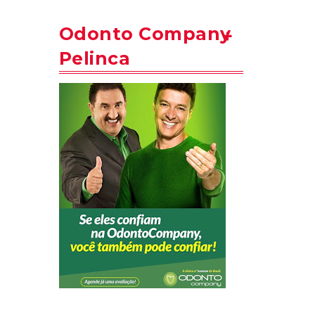
Odonto Company
Pelinca