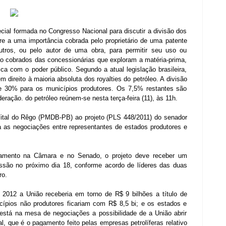
ial formada no Congresso Nacional para discutir a divisão dos
ere a uma importância cobrada pelo proprietário de uma patente
utros, ou pelo autor de uma obra, para permitir seu uso ou
são cobrados das concessionárias que exploram a matéria-prima,
ca com o poder público. Segundo a atual legislação brasileira,
 direito à maioria absoluta dos royalties do petróleo. A divisão
e 30% para os municípios produtores. Os 7,5% restantes são
deração. do petróleo reúnem-se nesta terça-feira (11), às 11h.
 Vital do Rêgo (PMDB-PB) ao projeto (PLS 448/2011) do senador
a as negociações entre representantes de estados produtores e
damento na Câmara e no Senado, o projeto deve receber um
ussão no próximo dia 18, conforme acordo de líderes das duas
ro.
2012 a União receberia em torno de R$ 9 bilhões a título de
icípios não produtores ficariam com R$ 8,5 bi; e os estados e
stá na mesa de negociações a possibilidade de a União abrir
l, que é o pagamento feito pelas empresas petrolíferas relativo