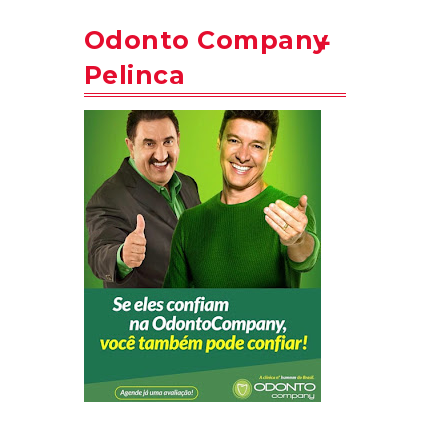
Odonto Company
Pelinca