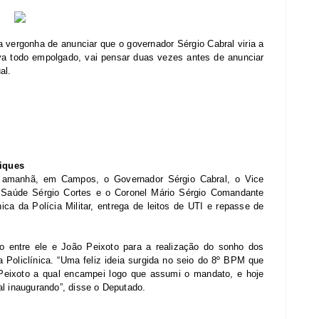
vergonha de anunciar que o governador Sérgio Cabral viria a
va todo empolgado, vai pensar duas vezes antes de anunciar
al.
iques
á amanhã, em Campos, o Governador Sérgio Cabral, o Vice
 Saúde Sérgio Cortes e o Coronel Mário Sérgio Comandante
nica da Polícia Militar, entrega de leitos de UTI e repasse de
o entre ele e João Peixoto para a realização do sonho dos
da Policlínica. “Uma feliz ideia surgida no seio do 8º BPM que
Peixoto a qual encampei logo que assumi o mandato, e hoje
al inaugurando”, disse o Deputado.