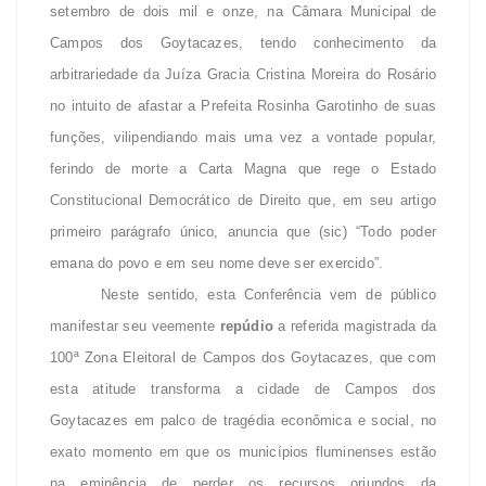
setembro de dois mil e onze, na Câmara Municipal de
Campos dos Goytacazes, tendo conhecimento da
arbitrariedade da Juíza Gracia Cristina Moreira do Rosário
no intuito de afastar a Prefeita Rosinha Garotinho de suas
funções, vilipendiando mais uma vez a vontade popular,
ferindo de morte a Carta Magna que rege o Estado
Constitucional Democrático de Direito que, em seu artigo
primeiro parágrafo único, anuncia que (sic) “Todo poder
emana do povo e em seu nome deve ser exercido”.
Neste sentido, esta Conferência vem de público
manifestar seu veemente
repúdio
a referida magistrada da
100ª Zona Eleitoral de Campos dos Goytacazes, que com
esta atitude transforma a cidade de Campos dos
Goytacazes em palco de tragédia econômica e social, no
exato momento em que os municípios fluminenses estão
na eminência de perder os recursos oriundos da