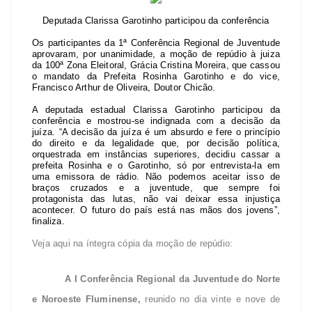
Deputada Clarissa Garotinho participou da conferência
Os participantes da 1ª Conferência Regional de Juventude
aprovaram, por unanimidade, a moção de repúdio à juiza
da 100ª Zona Eleitoral, Grácia Cristina Moreira, que cassou
o mandato da Prefeita Rosinha Garotinho e do vice,
Francisco Arthur de Oliveira, Doutor Chicão.
A deputada estadual Clarissa Garotinho participou da
conferência e mostrou-se indignada com a decisão da
juíza. “A decisão da juíza é um absurdo e fere o princípio
do direito e da legalidade que, por decisão política,
orquestrada em instâncias superiores, decidiu cassar a
prefeita Rosinha e o Garotinho, só por entrevista-la em
uma emissora de rádio. Não podemos aceitar isso de
braços cruzados e a juventude, que sempre foi
protagonista das lutas, não vai deixar essa injustiça
acontecer. O futuro do país está nas mãos dos jovens”,
finaliza.
Veja aqui na íntegra cópia da moção de repúdio:
A I Conferência Regional da Juventude do Norte
e Noroeste Fluminense,
reunido no dia vinte e nove de