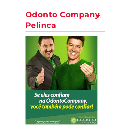
Odonto Company
Pelinca