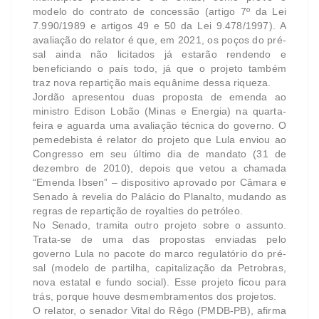
modelo do contrato de concessão (artigo 7º da Lei
7.990/1989 e artigos 49 e 50 da Lei 9.478/1997). A
avaliação do relator é que, em 2021, os poços do pré-
sal ainda não licitados já estarão rendendo e
beneficiando o país todo, já que o projeto também
traz nova repartição mais equânime dessa riqueza.
Jordão apresentou duas proposta de emenda ao
ministro Edison Lobão (Minas e Energia) na quarta-
feira e aguarda uma avaliação técnica do governo. O
pemedebista é relator do projeto que Lula enviou ao
Congresso em seu último dia de mandato (31 de
dezembro de 2010), depois que vetou a chamada
“Emenda Ibsen” – dispositivo aprovado por Câmara e
Senado à revelia do Palácio do Planalto, mudando as
regras de repartição de royalties do petróleo.
No Senado, tramita outro projeto sobre o assunto.
Trata-se de uma das propostas enviadas pelo
governo Lula no pacote do marco regulatório do pré-
sal (modelo de partilha, capitalização da Petrobras,
nova estatal e fundo social). Esse projeto ficou para
trás, porque houve desmembramentos dos projetos.
O relator, o senador Vital do Rêgo (PMDB-PB), afirma