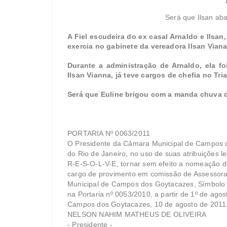
Será que Ilsan ab
A Fiel escudeira do ex casal Arnaldo e Ilsan,
exercia no gabinete da vereadora Ilsan Vian
Durante a administração de Arnaldo, ela fo
Ilsan Vianna, já teve cargos de chefia no Tr
Será que Euline brigou com a manda chuva 
PORTARIA Nº 0063/2011
O Presidente da Câmara Municipal de Campos 
do Rio de Janeiro, no uso de suas atribuições le
R-E-S-O-L-V-E, tornar sem efeito a nomeação de
cargo de provimento em comissão de Assessor
Municipal de Campos dos Goytacazes, Símbolo 
na Portaria nº 0053/2010, a partir de 1º de agos
Campos dos Goytacazes, 10 de agosto de 2011
NELSON NAHIM MATHEUS DE OLIVEIRA
- Presidente -