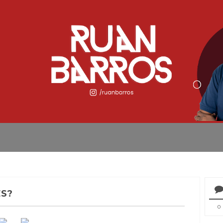
ES?
0