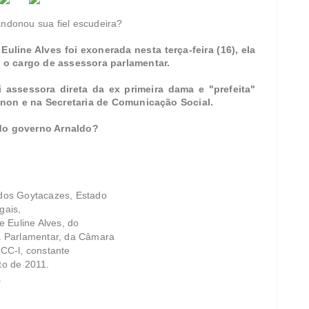
andonou sua fiel escudeira?
 Euline Alves foi exonerada nesta terça-feira (16), ela
a o cargo de assessora parlamentar.
i assessora direta da ex primeira dama e "prefeita"
ianon e na Secretaria de Comunicação Social.
do governo Arnaldo?
dos Goytacazes, Estado
gais,
 Euline Alves, do
a Parlamentar, da Câmara
CC-l, constante
to de 2011.
.