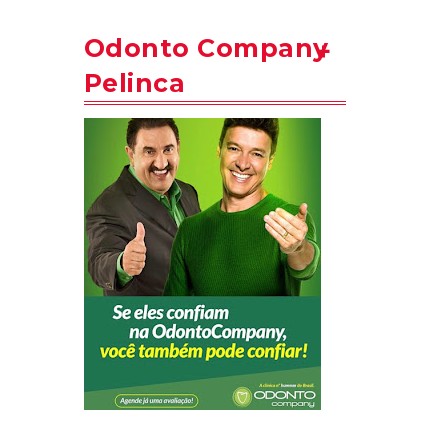
Odonto Company
Pelinca