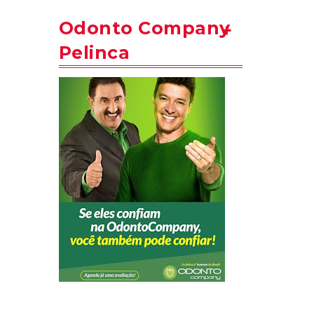
Odonto Company
Pelinca