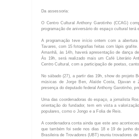
Da assessoria:
O Centro Cultural Anthony Garotinho (CCAG) compl
programação de aniversário do espaço cultural terá
A programação teve início ontem com a abertura d
Tavares, com 15 fotografias feitas com lápis grafite.
Amanhã, às 14h, haverá apresentação de dança de 
Às 19h, será realizado mais um Café Literário A
Centro Cultural, com a participação de poetas, cant
No sábado (27), a partir das 19h, show do projeto
músicas de Jorge Ben, Alaíde Costa, Djavan e Z
presença do deputado federal Anthony Garotinho, pre
Uma das coordenadoras do espaço, a jornalista Ros
orientação do fundador, tem em vista a valorizaçã
populares, como o Jongo e a Folia de Reis.
A coordenadora conta ainda que este ano aconteceram
que também foi sede nos dias 18 e 19 de junho d
Brasileira de Trovadores (UBT) reuniu trovadores d