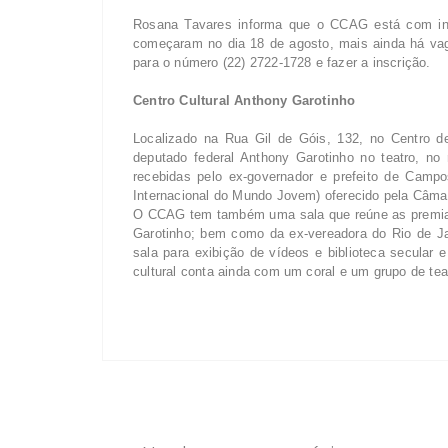
Rosana Tavares informa que o CCAG está com inscr
começaram no dia 18 de agosto, mais ainda há vag
para o número (22) 2722-1728 e fazer a inscrição.
Centro Cultural Anthony Garotinho
Localizado na Rua Gil de Góis, 132, no Centro 
deputado federal Anthony Garotinho no teatro, no 
recebidas pelo ex-governador e prefeito de Cam
Internacional do Mundo Jovem) oferecido pela Câma
O CCAG tem também uma sala que reúne as premiaç
Garotinho; bem como da ex-vereadora do Rio de Jan
sala para exibição de vídeos e biblioteca secular e
cultural conta ainda com um coral e um grupo de te