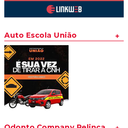
Auto Escola União
Odonto Company Pelinca