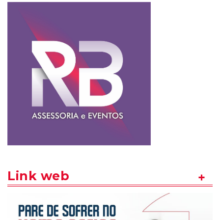
Link web