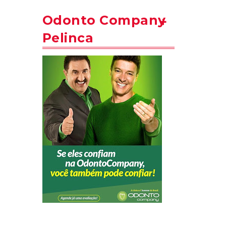
Odonto Company
Pelinca