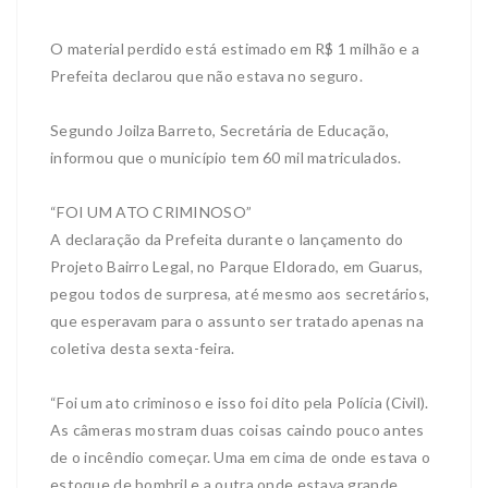
O material perdido está estimado em R$ 1 milhão e a
Prefeita declarou que não estava no seguro.
Segundo Joilza Barreto, Secretária de Educação,
informou que o município tem 60 mil matriculados.
“FOI UM ATO CRIMINOSO”
A declaração da Prefeita durante o lançamento do
Projeto Bairro Legal, no Parque Eldorado, em Guarus,
pegou todos de surpresa, até mesmo aos secretários,
que esperavam para o assunto ser tratado apenas na
coletiva desta sexta-feira.
“Foi um ato criminoso e isso foi dito pela Polícia (Civil).
As câmeras mostram duas coisas caindo pouco antes
de o incêndio começar. Uma em cima de onde estava o
estoque de bombril e a outra onde estava grande