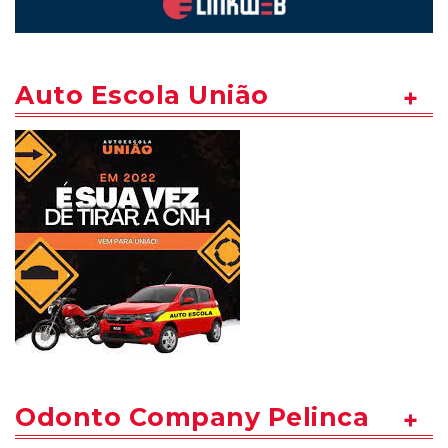
Auto Escola União
Odonto Company Pelinca