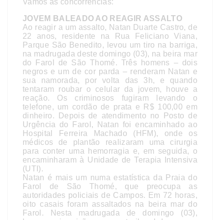
Vamos às concorrências:
JOVEM BALEADO AO REAGIR ASSALTO
Ao reagir a um assalto, Natan Duarte Castro, de
22 anos, residente na Rua Feliciano Viana,
Parque São Benedito, levou um tiro na barriga,
na madrugada deste domingo (03), na beira mar
do Farol de São Thomé. Três homens – dois
negros e um de cor parda – renderam Natan e
sua namorada, por volta das 3h, e quando
tentaram roubar o celular da jovem, houve a
reação. Os criminosos fugiram levando o
telefone, um cordão de prata e R$ 100,00 em
dinheiro. Depois de atendimento no Posto de
Urgência do Farol, Natan foi encaminhado ao
Hospital Ferreira Machado (HFM), onde os
médicos de plantão realizaram uma cirurgia
para conter uma hemorragia e, em seguida, o
encaminharam à Unidade de Terapia Intensiva
(UTI).
Natan é mais um numa estatística da Praia do
Farol de São Thomé, que preocupa as
autoridades policiais de Campos. Em 72 horas,
oito casais foram assaltados na beira mar do
Farol. Nesta madrugada de domingo (03),