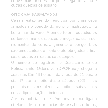
houve mais prisões por porte ilegal de arma e
outras queixas de assalto.
OITO CASAIS ASSALTADOS
Casais estão sendo rendidos por criminosos
armados no período da noite e madrugada na
beira mar do Farol. Além de terem roubados os
pertences, muitos rapazes e moças passam por
momentos de constrangimento e perigo. Eles
são ameaçados de morte e até obrigados a tirar
suas roupas e mostras seus corpos.
O número de registros no Destacamento de
Policiamento Ostensivo (DPO/Farol) chega a
assustar. Em 48 horas – da virada de 31 para o
dia 1º até a noite deste sábado (02) – os
policiais militares atenderam oito casais vítimas
desse tipo de ação criminosa.
Até os policiais que têm uma rotina ligada
diretamente a ocorrências de assaltos e furtos,