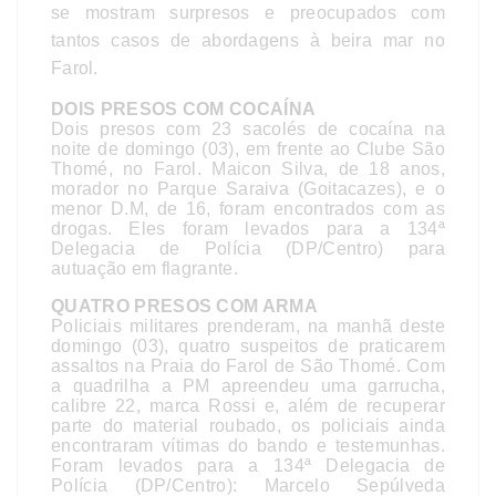
se mostram surpresos e preocupados com
tantos casos de abordagens à beira mar no
Farol.
DOIS PRESOS COM COCAÍNA
Dois presos com 23 sacolés de cocaína na
noite de domingo (03), em frente ao Clube São
Thomé, no Farol. Maicon Silva, de 18 anos,
morador no Parque Saraiva (Goitacazes), e o
menor D.M, de 16, foram encontrados com as
drogas. Eles foram levados para a 134ª
Delegacia de Polícia (DP/Centro) para
autuação em flagrante.
QUATRO PRESOS COM ARMA
Policiais militares prenderam, na manhã deste
domingo (03), quatro suspeitos de praticarem
assaltos na Praia do Farol de São Thomé. Com
a quadrilha a PM apreendeu uma garrucha,
calibre 22, marca Rossi e, além de recuperar
parte do material roubado, os policiais ainda
encontraram vítimas do bando e testemunhas.
Foram levados para a 134ª Delegacia de
Polícia (DP/Centro): Marcelo Sepúlveda