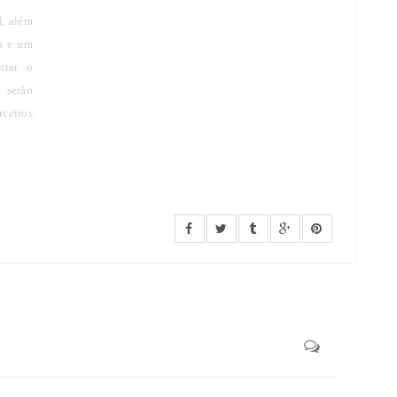
l, além
ia e um
ntar o
 serão
rceiros