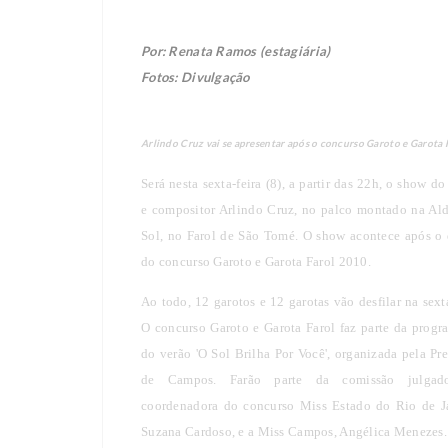
Por: Renata Ramos (estagiária)
Fotos: Divulgação
Arlindo Cruz vai se apresentar após o concurso Garoto e Garota 
Será nesta sexta-feira (8), a partir das 22h, o show do
e compositor Arlindo Cruz, no palco montado na Al
Sol, no Farol de São Tomé. O show acontece após o 
do concurso Garoto e Garota Farol 2010.
Ao todo, 12 garotos e 12 garotas vão desfilar na sexta
O concurso Garoto e Garota Farol faz parte da prog
do verão 'O Sol Brilha Por Você', organizada pela Pre
de Campos. Farão parte da comissão julgad
coordenadora do concurso Miss Estado do Rio de Ja
Suzana Cardoso, e a Miss Campos, Angélica Menezes.