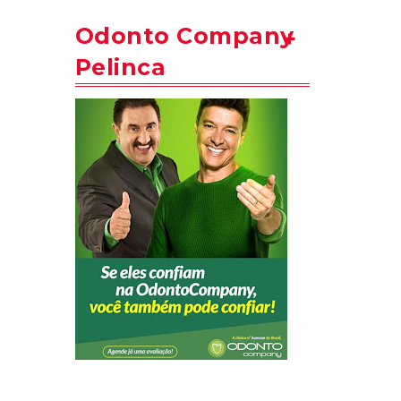
Odonto Company
Pelinca