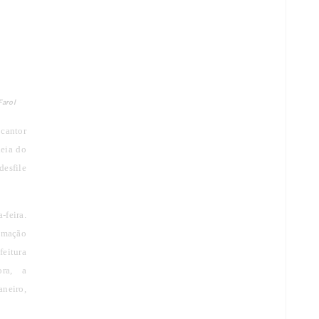
Farol
 cantor
deia do
desfile
-feira.
ramação
feitura
ora, a
neiro,