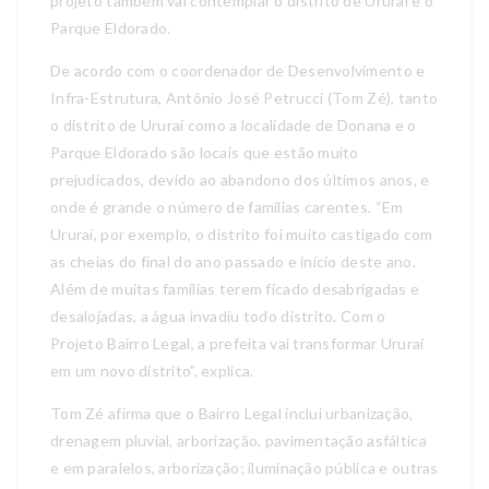
projeto também vai contemplar o distrito de Ururaí e o
Parque Eldorado.
De acordo com o coordenador de Desenvolvimento e
Infra-Estrutura, Antônio José Petrucci (Tom Zé), tanto
o distrito de Ururaí como a localidade de Donana e o
Parque Eldorado são locais que estão muito
prejudicados, devido ao abandono dos últimos anos, e
onde é grande o número de famílias carentes. “Em
Ururaí, por exemplo, o distrito foi muito castigado com
as cheias do final do ano passado e início deste ano.
Além de muitas famílias terem ficado desabrigadas e
desalojadas, a água invadiu todo distrito. Com o
Projeto Bairro Legal, a prefeita vai transformar Ururaí
em um novo distrito”, explica.
Tom Zé afirma que o Bairro Legal inclui urbanização,
drenagem pluvial, arborização, pavimentação asfáltica
e em paralelos, arborização; iluminação pública e outras