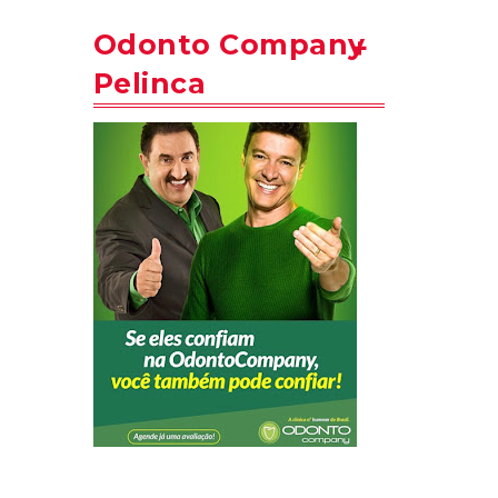
Odonto Company
Pelinca