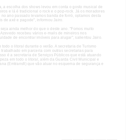
ta, a escolha dos shows levou em conta o gosto musical de
ros e lá é tradicional o rock e o pop-rock. Já os moradores
o no ano passado levamos banda de forró, optamos desta
s de axé e pagode", informou Jairo.
0 seja ainda melhor do que o deste ano. "Fomos muito
to Azevedo recebeu vários e-mails de mineiros nos
culdade de encontrar imóveis para alugar", salientou Jairo.
odo o litoral durante o verão. A secretaria de Turismo
rabalhado em parceria com outras secretarias para
sso é a secretaria de Serviços Públicos que está atuando
eza em todo o litoral, além da Guarda Civil Municipal e
ana (Emtransfi) que vão atuar no esquema de segurança e