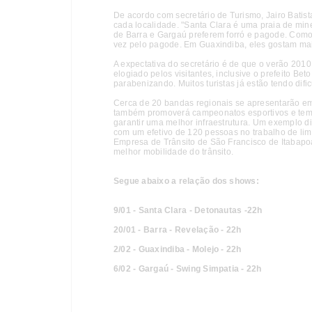
De acordo com secretário de Turismo, Jairo Batis
cada localidade. "Santa Clara é uma praia de minei
de Barra e Gargaú preferem forró e pagode. Com
vez pelo pagode. Em Guaxindiba, eles gostam mai
A expectativa do secretário é de que o verão 201
elogiado pelos visitantes, inclusive o prefeito Be
parabenizando. Muitos turistas já estão tendo difi
Cerca de 20 bandas regionais se apresentarão em t
também promoverá campeonatos esportivos e tem t
garantir uma melhor infraestrutura. Um exemplo di
com um efetivo de 120 pessoas no trabalho de limp
Empresa de Trânsito de São Francisco de Itabapo
melhor mobilidade do trânsito.
Segue abaixo a relação dos shows:
9/01 - Santa Clara - Detonautas -22h
20/01 - Barra - Revelação - 22h
2/02 - Guaxindiba - Molejo - 22h
6/02 - Gargaú - Swing Simpatia - 22h