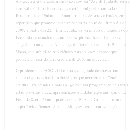
A expectativa é grande quanto ao show da "Ave de Prata do sertão
nordestino", Elba Ramalho, que está divulgando, em todo o
Brasil, o disco "Balaio de Amor", repleto de xotes e baiões, com
repertório que promete levantar poeira na noite do último dia de
2009, a partir das 22h. Em seguida, os veranistas e moradores do
Farol vão se emocionar com o show pirotécnico, brindando a
chegada no novo ano. A madrugada ficará por conta da Banda A
Massa, que subirá no trio elétrico parado, com canções que
prometem fazer do primeiro dia de 2010 inesquecível.
O presidente da FCJOL informou que a grade de shows, tanto
nacional quando local, incluindo os que ocorrerão na Tenda
Cultural, irá atender a todos os gostos. Na programação de shows,
estão previstas ainda, apresentações em datas especiais, como na
Festa de Santo Amaro, padroeiro da Baixada Campista, com a
dupla Rick e Renner, Adriana Milagres, entre outras atrações.